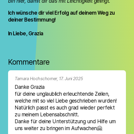
bin hier, damit dir das mit Leichtigkeit gelingt.
Ich wünsche dir viel Erfolg auf deinem Weg zu
deiner Bestimmung!
In Liebe, Grazia
Kommentare
Tamara Hochschorner
,
17. Juni 2025
Danke Grazia
für deine unglaublich erleuchtende Zeilen,
welche mit so viel Liebe geschrieben wurden!
Natürlich passt es auch grad wieder perfekt
zu meinem Lebensabschnitt.
Danke für deine Unterstützung und Hilfe um
uns weiter zu bringen im Aufwachen🤗