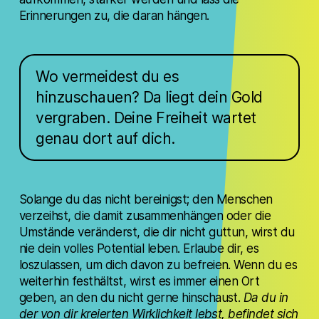
Erinnerungen zu, die daran hängen.
Wo vermeidest du es
hinzuschauen? Da liegt dein Gold
vergraben. Deine Freiheit wartet
genau dort auf dich.
Solange du das nicht bereinigst; den Menschen
verzeihst, die damit zusammenhängen oder die
Umstände veränderst, die dir nicht guttun, wirst du
nie dein volles Potential leben. Erlaube dir, es
loszulassen, um dich davon zu befreien. Wenn du es
weiterhin festhältst, wirst es immer einen Ort
geben, an den du nicht gerne hinschaust.
Da du in
der von dir kreierten Wirklichkeit lebst, befindet sich