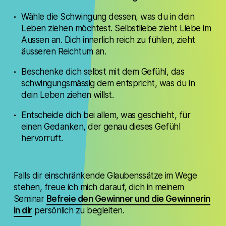
Wähle die Schwingung dessen, was du in dein
Leben ziehen möchtest. Selbstliebe zieht Liebe im
Aussen an. Dich innerlich reich zu fühlen, zieht
äusseren Reichtum an.
Beschenke dich selbst mit dem Gefühl, das
schwingungsmässig dem entspricht, was du in
dein Leben ziehen willst.
Entscheide dich bei allem, was geschieht, für
einen Gedanken, der genau dieses Gefühl
hervorruft.
Falls dir einschränkende Glaubenssätze im Wege
stehen, freue ich mich darauf, dich in meinem
Seminar
Befreie den Gewinner und die Gewinnerin
in dir
persönlich zu begleiten.