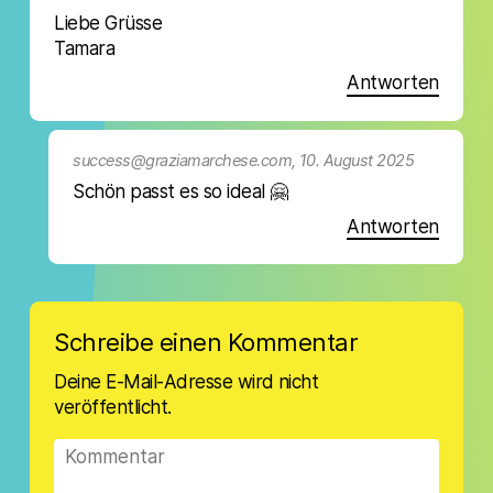
Liebe Grüsse
Tamara
Antworten
success@graziamarchese.com
,
10. August 2025
Schön passt es so ideal 🤗
Antworten
Schreibe einen Kommentar
Deine E-Mail-Adresse wird nicht
veröffentlicht.