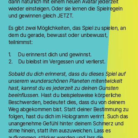
dann natürlich mit einem neuen Avatar jederzeit
wieder einsteigen. Oder sie lernen die Spielregeln
und gewinnen gleich JETZT.
Es gibt zwei Möglichkeiten, das Spiel zu spielen, an
dem du gerade, bewusst oder unbewusst,
teilnimmst:
1. Du erinnerst dich und gewinnst.
2. Du bleibst im Vergessen und verlierst.
Sobald du dich erinnerst, dass du dieses Spiel auf
unserem wunderschönen Planeten mitentwickelt
hast, kannst du es jederzeit zu deinen Gunsten
beeinflussen.
Hast du beispielsweise körperliche
Beschwerden, bedeutet dies, dass du von deinem
Weg abgekommen bist. Statt deiner Bestimmung zu
folgen, hast du dich im Hologramm verirrt. Such das
unangenehme Gefühl hinter deinem Schmerz und
atme hinein, statt ihm auszuweichen. Lass es
aufkommen, stärker werden und lass die