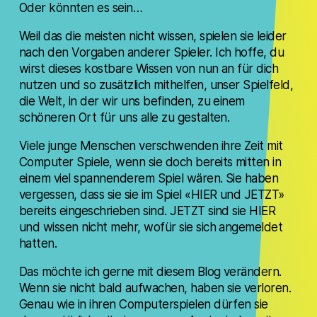
Oder könnten es sein…
Weil das die meisten nicht wissen, spielen sie leider
nach den Vorgaben anderer Spieler. Ich hoffe, du
wirst dieses kostbare Wissen von nun an für dich
nutzen und so zusätzlich mithelfen, unser Spielfeld,
die Welt, in der wir uns befinden, zu einem
schöneren Ort für uns alle zu gestalten.
Viele junge Menschen verschwenden ihre Zeit mit
Computer Spiele, wenn sie doch bereits mitten in
einem viel spannenderem Spiel wären. Sie haben
vergessen, dass sie sie im Spiel «HIER und JETZT»
bereits eingeschrieben sind. JETZT sind sie HIER
und wissen nicht mehr, wofür sie sich angemeldet
hatten.
Das möchte ich gerne mit diesem Blog verändern.
Wenn sie nicht bald aufwachen, haben sie verloren.
Genau wie in ihren Computerspielen dürfen sie